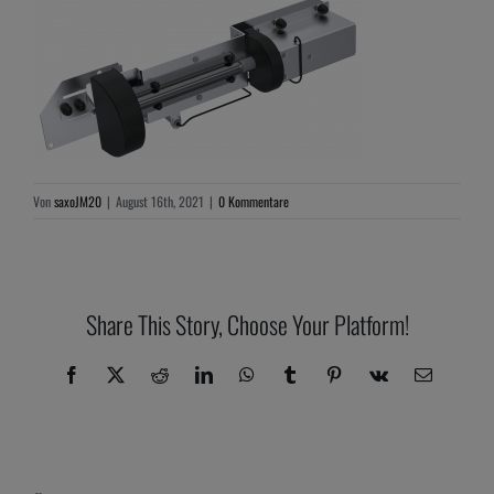
Von
saxoJM20
|
August 16th, 2021
|
0 Kommentare
Share This Story, Choose Your Platform!
Facebook
X
Reddit
LinkedIn
WhatsApp
Tumblr
Pinterest
Vk
E-
Mail