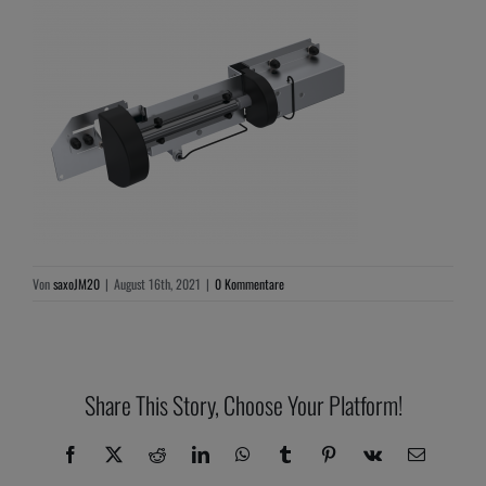
Von
saxoJM20
|
August 16th, 2021
|
0 Kommentare
Share This Story, Choose Your Platform!
Facebook
X
Reddit
LinkedIn
WhatsApp
Tumblr
Pinterest
Vk
E-
Mail