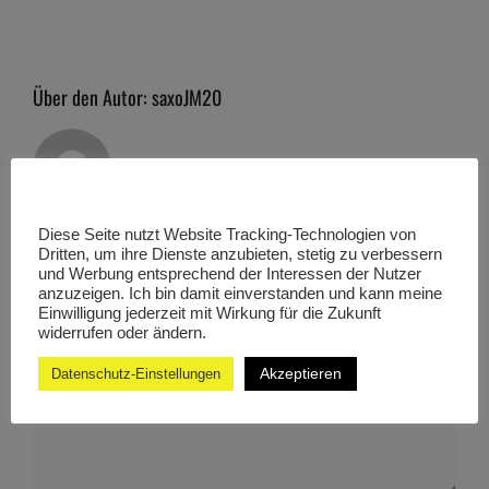
Über den Autor:
saxoJM20
Diese Seite nutzt Website Tracking-Technologien von
Dritten, um ihre Dienste anzubieten, stetig zu verbessern
Hinterlasse einen Kommentar
und Werbung entsprechend der Interessen der Nutzer
anzuzeigen. Ich bin damit einverstanden und kann meine
Einwilligung jederzeit mit Wirkung für die Zukunft
widerrufen oder ändern.
Kommentar
Akzeptieren
Datenschutz-Einstellungen