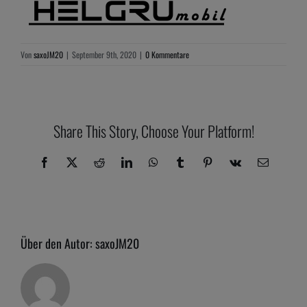
Von
saxoJM20
|
September 9th, 2020
|
0 Kommentare
Share This Story, Choose Your Platform!
Facebook
X
Reddit
LinkedIn
WhatsApp
Tumblr
Pinterest
Vk
E-
Mail
Über den Autor:
saxoJM20