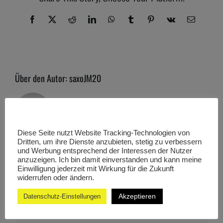
Facebook
X
Reddit
LinkedIn
WhatsApp
Tumblr
Pinterest
Vk
E-
Mail
Über den Autor:
saxoJM20
Diese Seite nutzt Website Tracking-Technologien von
Dritten, um ihre Dienste anzubieten, stetig zu verbessern
und Werbung entsprechend der Interessen der Nutzer
Hinterlasse einen Kommentar
anzuzeigen. Ich bin damit einverstanden und kann meine
Einwilligung jederzeit mit Wirkung für die Zukunft
widerrufen oder ändern.
Kommentar
Akzeptieren
Datenschutz-Einstellungen