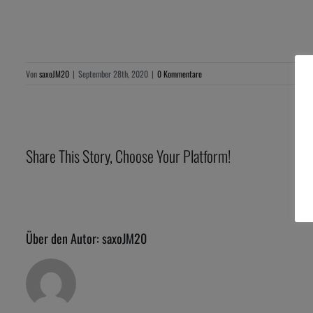
Von
saxoJM20
|
September 28th, 2020
|
0 Kommentare
Share This Story, Choose Your Platform!
Über den Autor:
saxoJM20