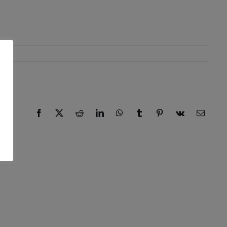
Facebook
X
Reddit
LinkedIn
WhatsApp
Tumblr
Pinterest
Vk
E-
Mail