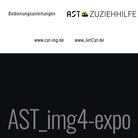
Bedienungsanleitungen
www.cat-ing.de
www.JetCat.de
AST_img4-expo