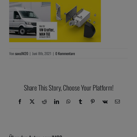
Von
saxoJM20
|
Juni 8th, 2021
|
0 Kommentare
Share This Story, Choose Your Platform!
Facebook
X
Reddit
LinkedIn
WhatsApp
Tumblr
Pinterest
Vk
E-
Mail