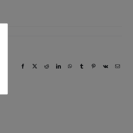
Facebook
X
Reddit
LinkedIn
WhatsApp
Tumblr
Pinterest
Vk
E-
Mail